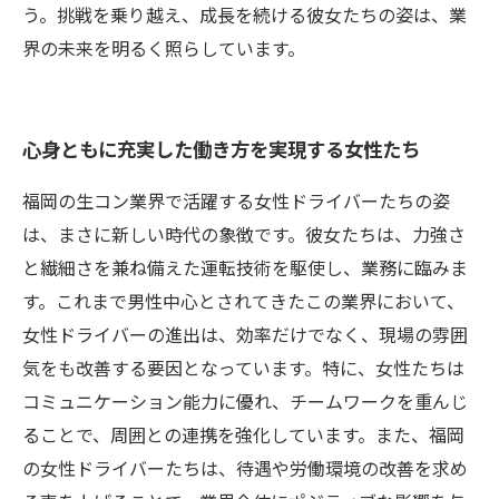
う。挑戦を乗り越え、成長を続ける彼女たちの姿は、業
界の未来を明るく照らしています。
心身ともに充実した働き方を実現する女性たち
福岡の生コン業界で活躍する女性ドライバーたちの姿
は、まさに新しい時代の象徴です。彼女たちは、力強さ
と繊細さを兼ね備えた運転技術を駆使し、業務に臨みま
す。これまで男性中心とされてきたこの業界において、
女性ドライバーの進出は、効率だけでなく、現場の雰囲
気をも改善する要因となっています。特に、女性たちは
コミュニケーション能力に優れ、チームワークを重んじ
ることで、周囲との連携を強化しています。また、福岡
の女性ドライバーたちは、待遇や労働環境の改善を求め